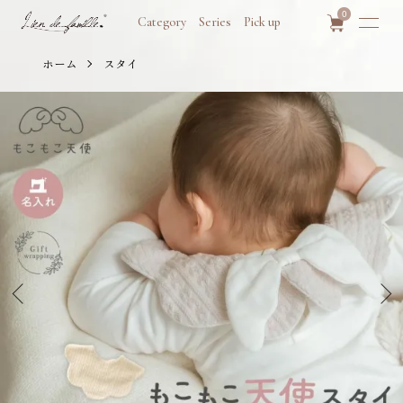
0
Category
Series
Pick up
ホーム
スタイ