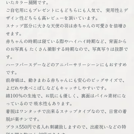
いたカラー展開です。
ご自宅用にもプレゼントにもどちらにも人気で、 実用性とデ
ザイン性どちらも高レビューを頂いています。
スナップ部分に大きな天使の羽は赤ちゃんの可愛さを倍増さ
せます。
赤ちゃんの時期は寝ている際やハイハイ時期など、背面から
のお写真も たくさん撮影する時期なので、写真写りは抜群で
す。
ハーフバースデーなどのアニバーサリーシーンにもおすすめ
です。
前身頃は、動きまわる赤ちゃんにも安心のビッグサイズで、
よだれや食べこぼしなどもキャッチしやすいです。
綿100％の生地で、お肌にも優しく、裏面はパイル素材にな
っているので 吸水性もあります。
着脱はワンタッチで出来るスナップタイプなので、日常の着
脱が楽チンです。
プラス550円で名入れ刺繍致しますので、出産祝いなどの特