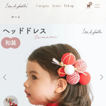
0
Category
Series
Pick up
ホーム