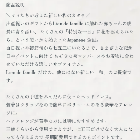
商品説明
＼ママたちが考えた新しい和のカタチ／
出産祝いのギフトからLien de famille に触れた赤ちゃんの成
長に寄り添い、 たくさんの「特別な一日」に花を添えられた
ら、という想いから始まったJapanese 企画。
百日祝いや初節句から七五三にいたるまで、さまざまな記念
日やイベントに向けて お好きな袴ロンパースやお着物に合わ
せていただける嬉しいサブアイテム。
Lien de famille だけの、他にはない新しい「和」のご提案で
す。
たくさんの手毬をふんだんに使ったヘッドドレス。
装着はクリップなので簡単にボリュームのある豪華なアレン
ジに。
ヘアアレンジが苦手な方には特におすすめです。
三歳くらいから使用できますが、七五三だけでなく大人にな
っても使えるので 長期間愛用できるのもポイントです。