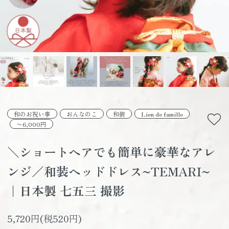
和のお祝い事
おんなのこ
和装
Lien de famille
〜6,000円
＼ショートヘアでも簡単に豪華なアレ
ンジ／和装ヘッドドレス~TEMARI~
｜日本製 七五三 撮影
5,720円(税520円)