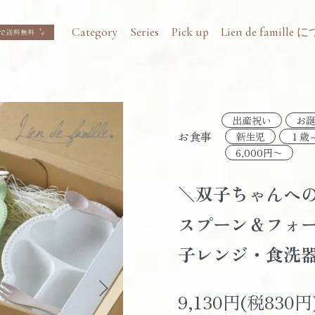
Category
Series
Pick up
Lien de famille
出産祝い
お
お食事
新生児
１歳
6,000円〜
＼双子ちゃんへの
スプーン＆フォー
子レンジ・食洗
9,130円(税830円