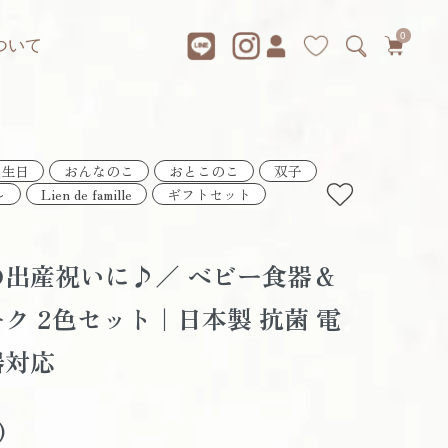
0
 について
誕生日
おんなのこ
おとこのこ
双子
～
Lien de famille
ギフトセット
出産祝いに♪／ ベビー食器＆
ク 2色セット｜日本製 抗菌 電
器対応
)