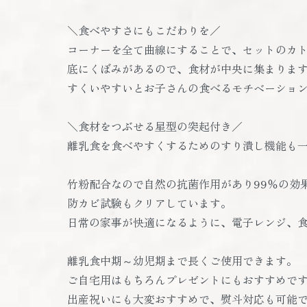
＼食べやすさにもこだわりを／
コーナーを全て曲線にすることで、セットのカ
底にくぼみがあるので、食材が中央に集まりま
すくいやすいとお子さんの食べるモチベーション
＼食材をつぶせる星型の突起付き／
離乳食を食べやすくするためのすり潰し機能も
竹粉配合なので自然の抗菌作用があり99％の効
防カビ試験もクリアしています。
日常の家事が快適になるように、電子レンジ、
離乳食中期～幼児期まで長くご使用できます。
ご自宅用はもちろんプレゼントにもおすすめで
出産祝いにも大変おすすめで、熨斗対応も可能